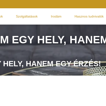
ok
Szolgáltatások
Irodám
Hasznos tudnivalók
M EGY HELY, HANE
 HELY, HANEM EGY ÉRZÉS!