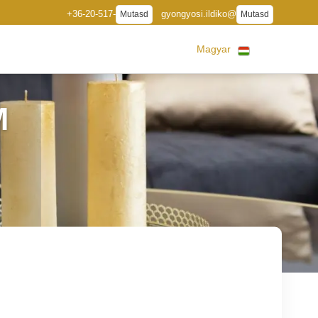
+36-20-517-
gyongyosi.ildiko@
Mutasd
Mutasd
Magyar
M