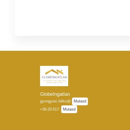
GlobeIngatlan
gyongyosi.ildiko@
Mutasd
+36-20-517-
Mutasd