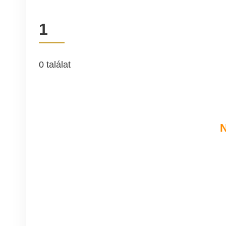
1
0 találat
N