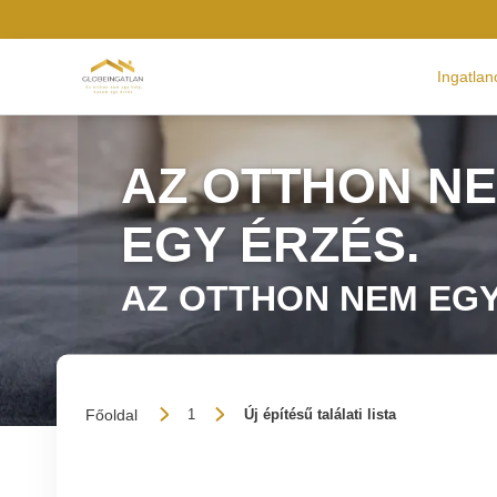
Ingatlan
AZ OTTHON NE
EGY ÉRZÉS.
AZ OTTHON NEM EGY
Főoldal
1
Új építésű találati lista