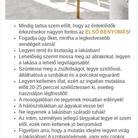
Mindig tartsa szem előtt, hogy az érdeklődők
érkezésekor nagyon fontos az
ELSŐ BENYOMÁS
!
Fogadja úgy őket, mintha a legkedvesebb
vendégeit várná!
Legyen rend és tisztaság a lakásban!
Lehetőség szerint mossa meg az ablakokat, legyen
a lakása a lehető legvilágosabb!
Szüntesse meg a zsúfoltságot, tegye szellőssé,
átláthatóvá a szobákat és a polcokat egyaránt!
Legyen kellemes illat, ezért az ingatlan mutatása
előtt 20-25 perccel szellőztessen ki, esetleg
használjon légfrissítőt!
A mosogatóban ne legyenek mosatlan edények!
A hálószobákban az ágyakat vesse be!
Ne legyenek a lakásban száradó ruhák!
Az intim, személyes jellegű tárgyakat tegye el szem
elől, ezek nem keltenek jó benyomást!
Figyeljen arra, hogy a mutatás idejére legyen virág
a lakásában! A szobanövények, vagy egy csokor