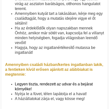
virág az asztalon barátságos, otthonos hangulatot
teremt.
Amennyiben kutyát tart a lakásában, kérje meg egy
családtagját, hogy a mutatás idejére vigye el őt
sétálni!
Ha az érdeklődők olyan napszakban mennek
Önhöz, amikor már sötét van, kapcsolja fel a villanyt
minden helyiségben, fogadja világosban leendő
vevőit!
Hagyja, hogy az ingatlanértékesítő mutassa be
ingatlanát!
Amennyiben családi házban/kertes ingatlanban lakik,
a fentieken kívül erősen ajánlott az alábbiakat is
megtennie:
Legyen tiszta, rendezett az udvar és a bejárat
környéke!
Nyírja le a füvet, télen lapátolja el a havat!
A háziállatokat zárja el, vagy kösse meg!