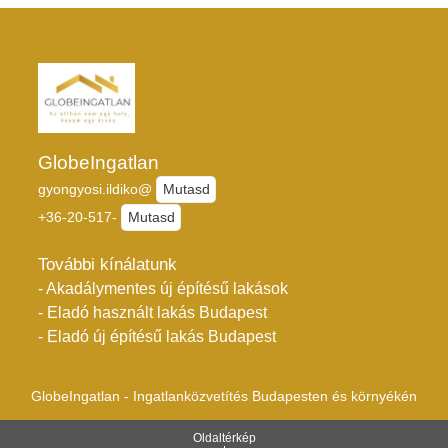
GlobeIngatlan
gyongyosi.ildiko@
Mutasd
+36-20-517-
Mutasd
További kínálatunk
- Akadálymentes új építésű lakások
- Eladó használt lakás Budapest
- Eladó új építésű lakás Budapest
GlobeIngatlan - Ingatlanközvetítés Budapesten és környékén
Oldaltérkép